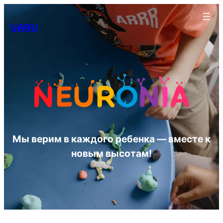
Перейти
к
UA
RU
содержимому
Мы верим в каждого ребенка — вместе к
новым высотам!