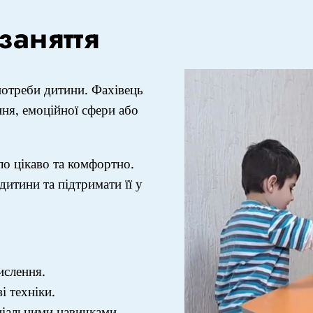
заняття
 потреби дитини. Фахівець
ня, емоційної сфери або
ло цікаво та комфортно.
итини та підтримати її у
ислення.
і техніки.
ціальними навичками.