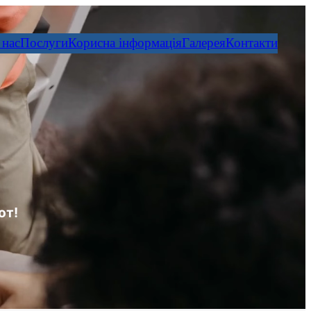
 нас
Послуги
Корисна інформація
Галерея
Контакти
от!