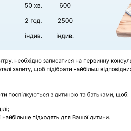
50 хв.
600
2 год.
2500
індив.
індив.
тру, необхідно записатися на первинну консульт
талі запиту, щоб підібрати найбільш відповідних
сти поспілкуються з дитиною та батьками, щоб:
ілі;
і найбільше підходять для Вашої дитини.