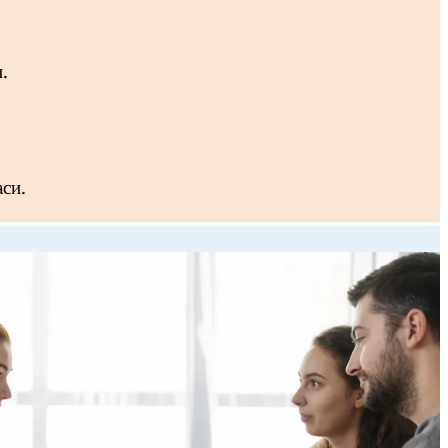
.
аси.