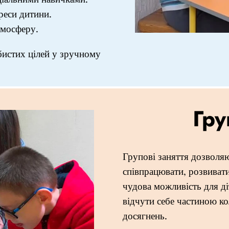
реси дитини.
тмосферу.
бистих цілей у зручному
Гру
Групові заняття дозволяю
співпрацювати, розвивати
чудова можливість для ді
відчути себе частиною ко
досягнень.