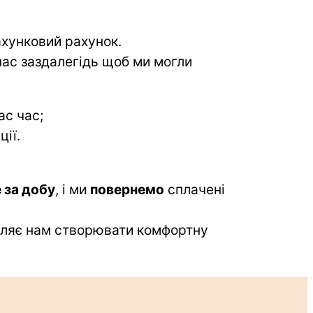
ахунковий рахунок.
ас заздалегідь щоб ми могли 
ас час;
ії.
за добу
, і ми 
повернемо
 сплачені 
оляє нам створювати комфортну 