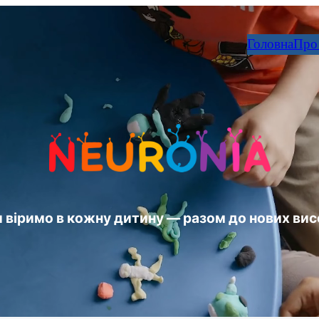
Головна
Про
 віримо в кожну дитину — разом до нових вис