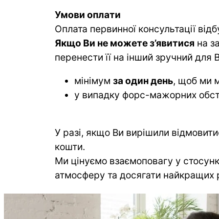
Умови оплати
Оплата первинної консультації від
Якщо Ви не можете з’явитися
 на з
перенести її на інший зручний для В
мінімум
за один день
, щоб ми 
у випадку форс-мажорних обст
У разі, якщо Ви вирішили відмовитис
кошти.
Ми цінуємо взаємоповагу у стосунк
атмосферу та досягати найкращих ре