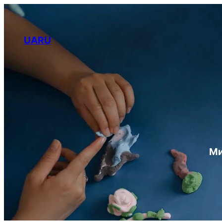
Перейти
до
вмісту
UA
RU
Ми