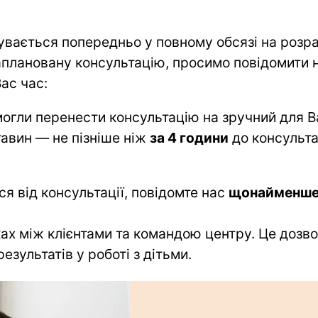
бувається попередньо у повному обсязі на розр
аплановану консультацію, просимо повідомити н
ас час:
могли перенести консультацію на зручний для В
авин — не пізніше ніж
за 4 години
до консультац
я від консультації, повідомте нас 
щонайменше 
ах між клієнтами та командою центру. Це дозв
зультатів у роботі з дітьми.